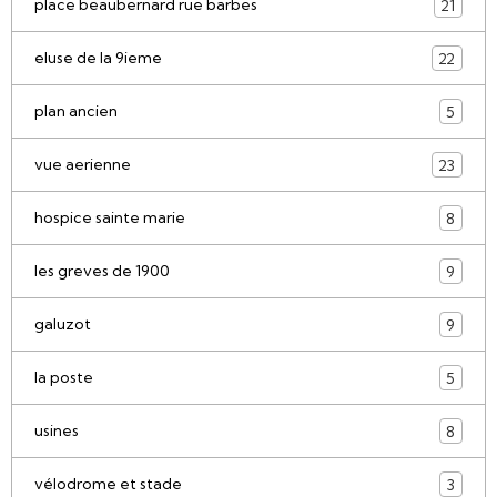
place beaubernard rue barbes
21
eluse de la 9ieme
22
plan ancien
5
vue aerienne
23
hospice sainte marie
8
les greves de 1900
9
galuzot
9
la poste
5
usines
8
vélodrome et stade
3