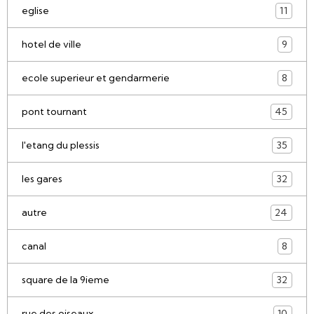
eglise
11
hotel de ville
9
ecole superieur et gendarmerie
8
pont tournant
45
l'etang du plessis
35
les gares
32
autre
24
canal
8
square de la 9ieme
32
rue des oiseaux
10