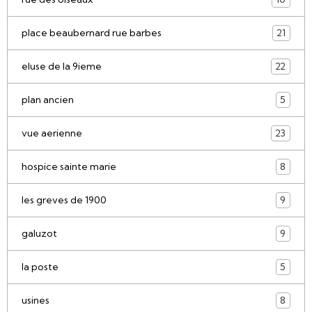
place beaubernard rue barbes
21
eluse de la 9ieme
22
plan ancien
5
vue aerienne
23
hospice sainte marie
8
les greves de 1900
9
galuzot
9
la poste
5
usines
8