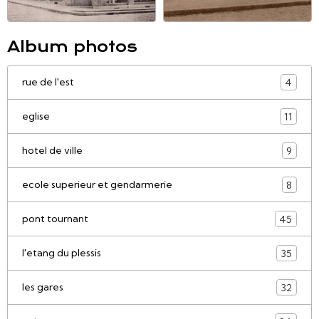
Album photos
rue de l'est
4
eglise
11
hotel de ville
9
ecole superieur et gendarmerie
8
pont tournant
45
l'etang du plessis
35
les gares
32