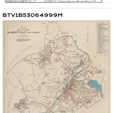
BTV1B53064999M