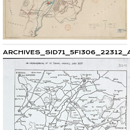
ARCHIVES_SID71_5FI306_22312_