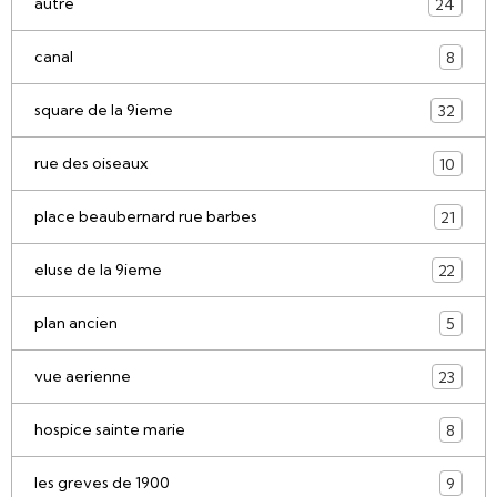
autre
24
canal
8
square de la 9ieme
32
rue des oiseaux
10
place beaubernard rue barbes
21
eluse de la 9ieme
22
plan ancien
5
vue aerienne
23
hospice sainte marie
8
les greves de 1900
9