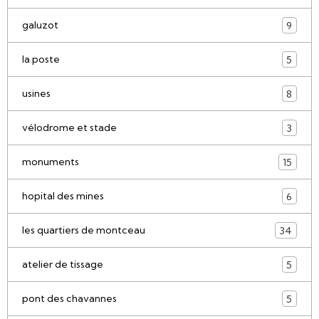
galuzot
9
la poste
5
usines
8
vélodrome et stade
3
monuments
15
hopital des mines
6
les quartiers de montceau
34
atelier de tissage
5
pont des chavannes
5