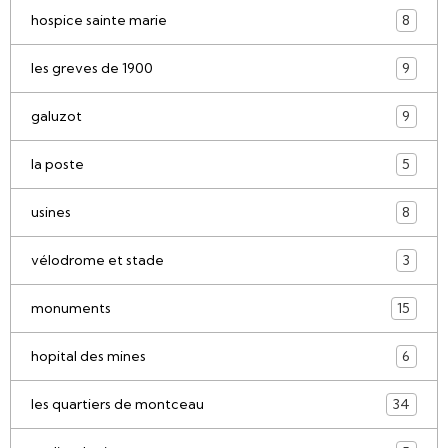
hospice sainte marie
8
les greves de 1900
9
galuzot
9
la poste
5
usines
8
vélodrome et stade
3
monuments
15
hopital des mines
6
les quartiers de montceau
34