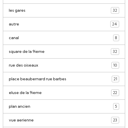
les gares
32
autre
24
canal
8
square de la 9ieme
32
rue des oiseaux
10
place beaubernard rue barbes
21
eluse de la 9ieme
22
plan ancien
5
vue aerienne
23