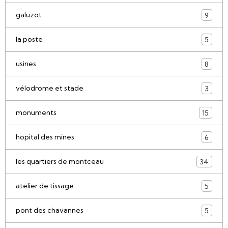
galuzot
9
la poste
5
usines
8
vélodrome et stade
3
monuments
15
hopital des mines
6
les quartiers de montceau
34
atelier de tissage
5
pont des chavannes
5