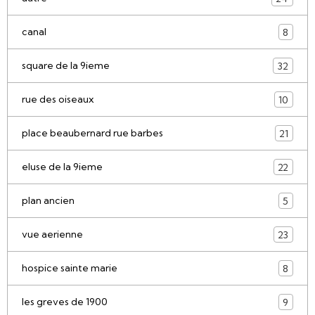
canal
8
square de la 9ieme
32
rue des oiseaux
10
place beaubernard rue barbes
21
eluse de la 9ieme
22
plan ancien
5
vue aerienne
23
hospice sainte marie
8
les greves de 1900
9