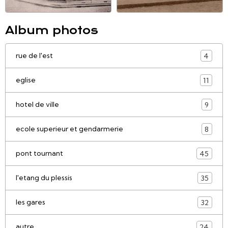
Album photos
rue de l'est
4
eglise
11
hotel de ville
9
ecole superieur et gendarmerie
8
pont tournant
45
l'etang du plessis
35
les gares
32
autre
24