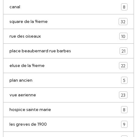
canal
8
square de la 9ieme
32
rue des oiseaux
10
place beaubernard rue barbes
21
eluse de la 9ieme
22
plan ancien
5
vue aerienne
23
hospice sainte marie
8
les greves de 1900
9