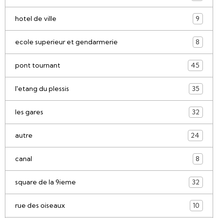
hotel de ville
9
ecole superieur et gendarmerie
8
pont tournant
45
l'etang du plessis
35
les gares
32
autre
24
canal
8
square de la 9ieme
32
rue des oiseaux
10