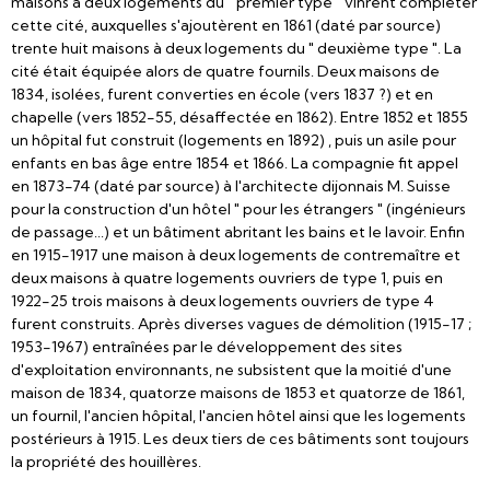
maisons à deux logements du " premier type " vinrent compléter
cette cité, auxquelles s'ajoutèrent en 1861 (daté par source)
trente huit maisons à deux logements du " deuxième type ". La
cité était équipée alors de quatre fournils. Deux maisons de
1834, isolées, furent converties en école (vers 1837 ?) et en
chapelle (vers 1852-55, désaffectée en 1862). Entre 1852 et 1855
un hôpital fut construit (logements en 1892) , puis un asile pour
enfants en bas âge entre 1854 et 1866. La compagnie fit appel
en 1873-74 (daté par source) à l'architecte dijonnais M. Suisse
pour la construction d'un hôtel " pour les étrangers " (ingénieurs
de passage...) et un bâtiment abritant les bains et le lavoir. Enfin
en 1915-1917 une maison à deux logements de contremaître et
deux maisons à quatre logements ouvriers de type 1, puis en
1922-25 trois maisons à deux logements ouvriers de type 4
furent construits. Après diverses vagues de démolition (1915-17 ;
1953-1967) entraînées par le développement des sites
d'exploitation environnants, ne subsistent que la moitié d'une
maison de 1834, quatorze maisons de 1853 et quatorze de 1861,
un fournil, l'ancien hôpital, l'ancien hôtel ainsi que les logements
postérieurs à 1915. Les deux tiers de ces bâtiments sont toujours
la propriété des houillères.