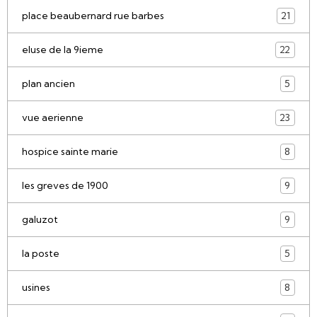
place beaubernard rue barbes
21
eluse de la 9ieme
22
plan ancien
5
vue aerienne
23
hospice sainte marie
8
les greves de 1900
9
galuzot
9
la poste
5
usines
8