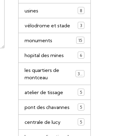
usines
8
vélodrome et stade
3
monuments
15
hopital des mines
6
les quartiers de
34
montceau
atelier de tissage
5
pont des chavannes
5
centrale de lucy
5