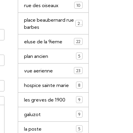
rue des oiseaux
10
place beaubernard rue
21
barbes
eluse de la 9ieme
22
plan ancien
5
vue aerienne
23
hospice sainte marie
8
les greves de 1900
9
galuzot
9
la poste
5