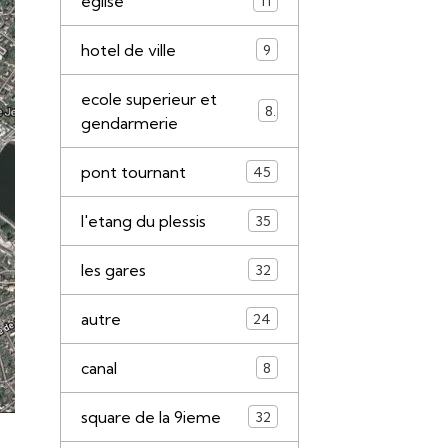
eglise
11
hotel de ville
9
ecole superieur et
8
gendarmerie
pont tournant
45
l'etang du plessis
35
les gares
32
autre
24
canal
8
square de la 9ieme
32