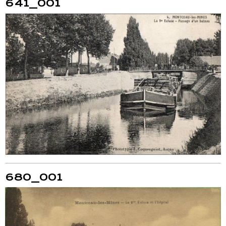
641_001
680_001