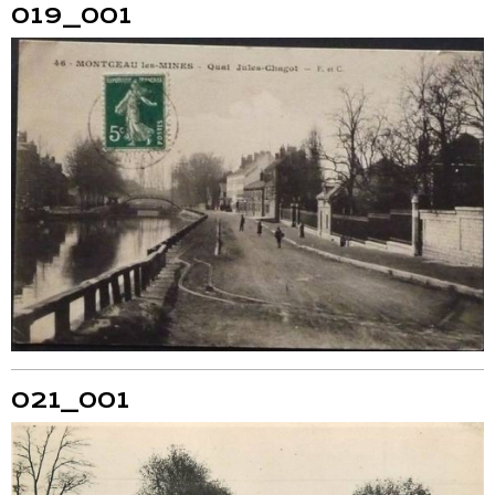
019_001
021_001