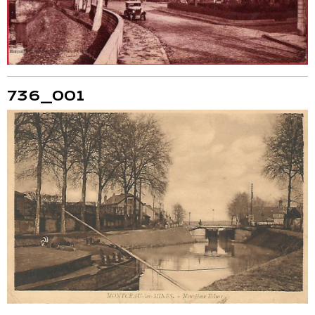
736_001