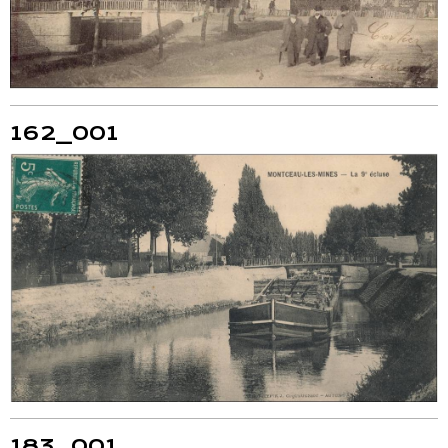
162_001
183_001