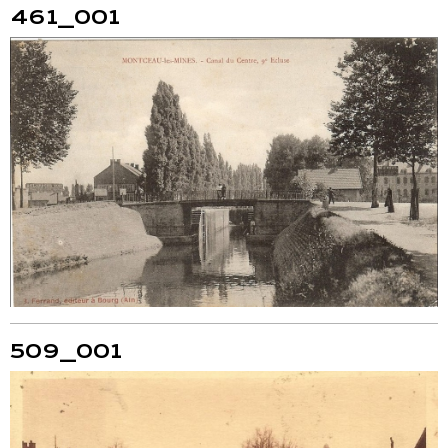
461_001
509_001