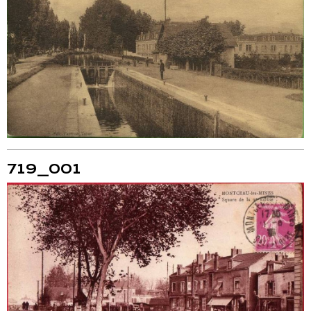
719_001