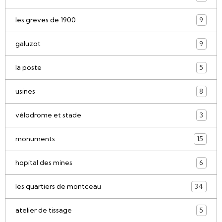
les greves de 1900
9
galuzot
9
la poste
5
usines
8
vélodrome et stade
3
monuments
15
hopital des mines
6
les quartiers de montceau
34
atelier de tissage
5