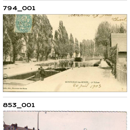
794_001
853_001