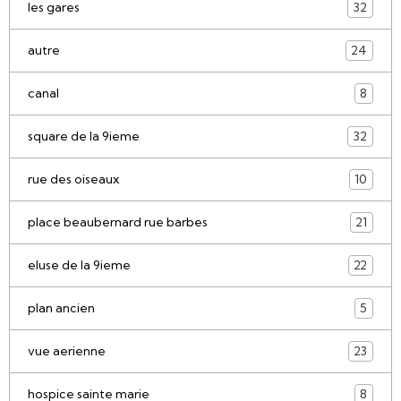
les gares
32
autre
24
canal
8
square de la 9ieme
32
rue des oiseaux
10
place beaubernard rue barbes
21
eluse de la 9ieme
22
plan ancien
5
vue aerienne
23
hospice sainte marie
8