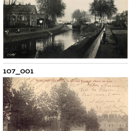
107_001