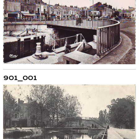
901_001