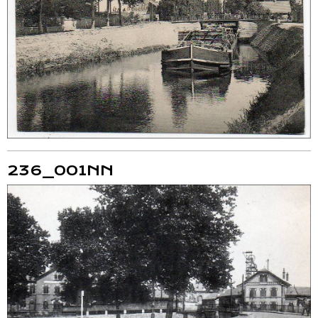
236_001NN