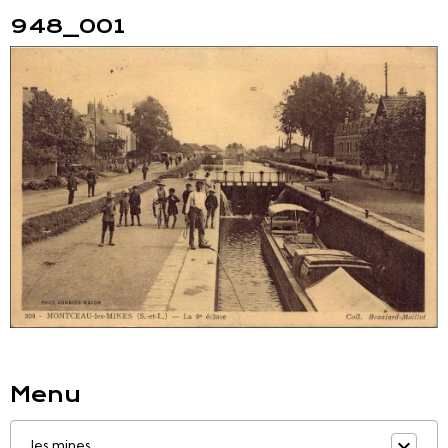
948_001
Menu
les mines