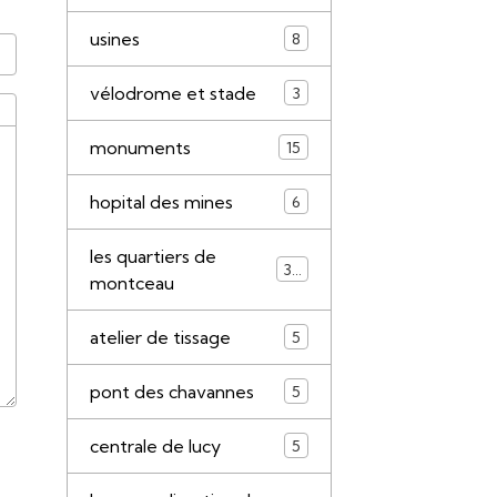
usines
8
vélodrome et stade
3
monuments
15
hopital des mines
6
les quartiers de
34
montceau
atelier de tissage
5
pont des chavannes
5
centrale de lucy
5