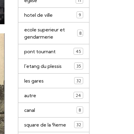
eglise
11
hotel de ville
9
ecole superieur et
8
gendarmerie
pont tournant
45
l'etang du plessis
35
les gares
32
autre
24
canal
8
square de la 9ieme
32