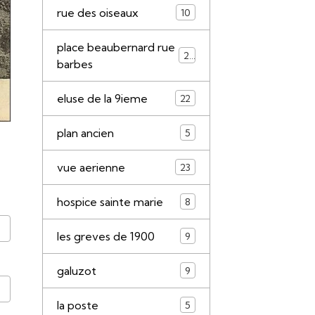
rue des oiseaux
10
place beaubernard rue
21
barbes
eluse de la 9ieme
22
plan ancien
5
vue aerienne
23
hospice sainte marie
8
les greves de 1900
9
galuzot
9
la poste
5