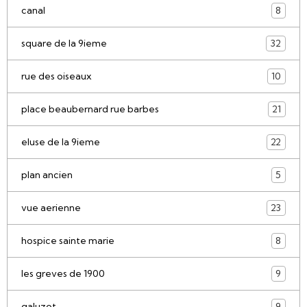
canal
8
square de la 9ieme
32
rue des oiseaux
10
place beaubernard rue barbes
21
eluse de la 9ieme
22
plan ancien
5
vue aerienne
23
hospice sainte marie
8
les greves de 1900
9
galuzot
9