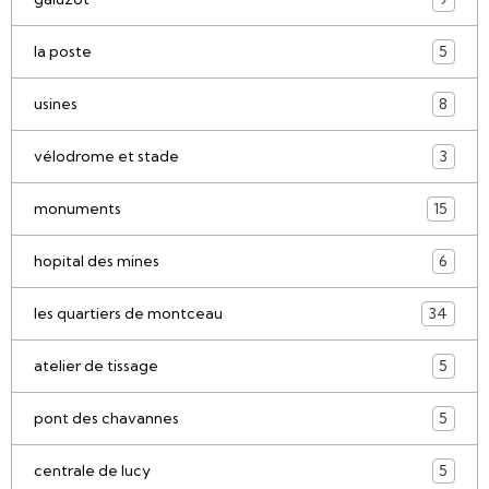
la poste
5
usines
8
vélodrome et stade
3
monuments
15
hopital des mines
6
les quartiers de montceau
34
atelier de tissage
5
pont des chavannes
5
centrale de lucy
5