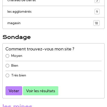
chateau de barrat
5
les agglomérés
9
magasin
18
Sondage
Comment trouvez-vous mon site ?
Moyen
Bien
Très bien
Voter
Voir les résultats
les mines