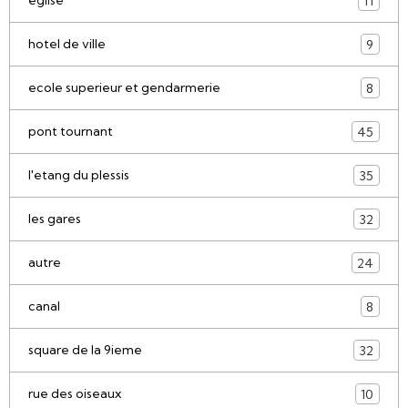
eglise
11
hotel de ville
9
ecole superieur et gendarmerie
8
pont tournant
45
l'etang du plessis
35
les gares
32
autre
24
canal
8
square de la 9ieme
32
rue des oiseaux
10