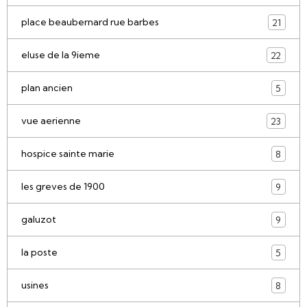
place beaubernard rue barbes
21
eluse de la 9ieme
22
plan ancien
5
vue aerienne
23
hospice sainte marie
8
les greves de 1900
9
galuzot
9
la poste
5
usines
8