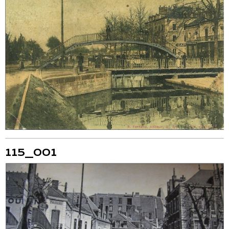
115_001