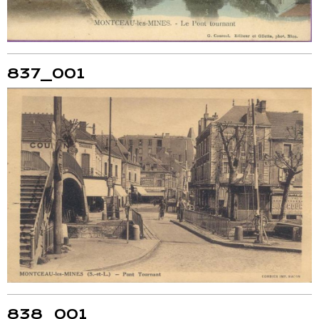
837_001
838_001