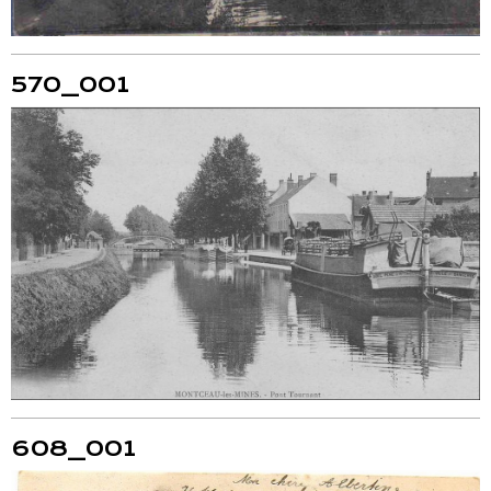
570_001
608_001