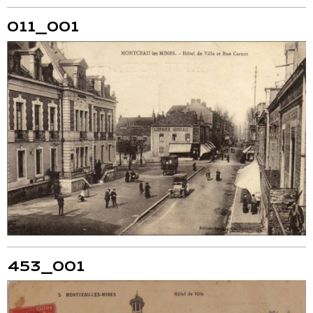
011_001
453_001