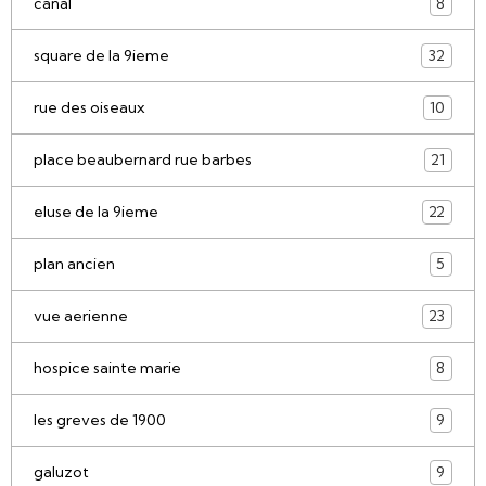
canal
8
square de la 9ieme
32
rue des oiseaux
10
place beaubernard rue barbes
21
eluse de la 9ieme
22
plan ancien
5
vue aerienne
23
hospice sainte marie
8
les greves de 1900
9
galuzot
9