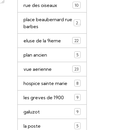
rue des oiseaux
10
place beaubernard rue
21
barbes
eluse de la 9ieme
22
plan ancien
5
vue aerienne
23
hospice sainte marie
8
les greves de 1900
9
galuzot
9
la poste
5