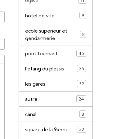
eglise
11
hotel de ville
9
ecole superieur et
8
gendarmerie
pont tournant
45
l'etang du plessis
35
les gares
32
autre
24
canal
8
square de la 9ieme
32