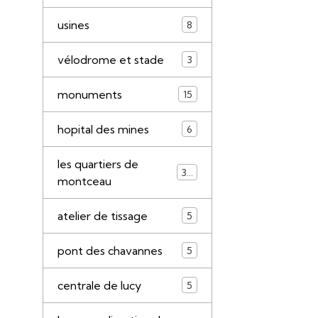
usines
8
vélodrome et stade
3
monuments
15
hopital des mines
6
les quartiers de
34
montceau
atelier de tissage
5
pont des chavannes
5
centrale de lucy
5