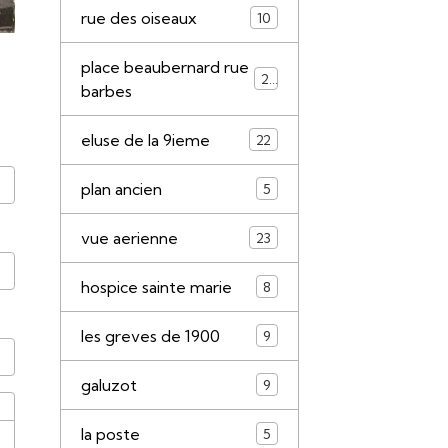
rue des oiseaux
10
place beaubernard rue
21
barbes
eluse de la 9ieme
22
plan ancien
5
vue aerienne
23
hospice sainte marie
8
les greves de 1900
9
galuzot
9
la poste
5