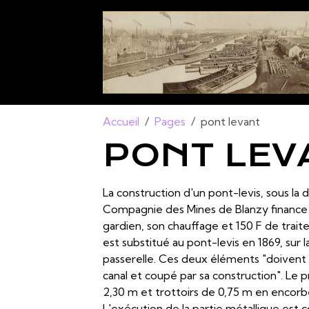
Accueil
Pages
pont levant
PONT LEV
La construction d'un pont-levis, sous la 
Compagnie des Mines de Blanzy finance l
gardien, son chauffage et 150 F de trait
est substitué au pont-levis en 1869, sur
passerelle. Ces deux éléments "doivent r
canal et coupé par sa construction". Le
2,30 m et trottoirs de 0,75 m en encorbe
L'exécution de la partie métallique est 