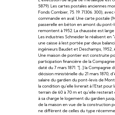
5879). Les cartes postales anciennes mo
Fonds Combier, 75. 19. 71306. 300), avec
commande en aval. Une carte postale (M
passerelle en béton en amont du pont-le
remontent à 1952. La chaussée est large
Les industries Schneider le réalisent en 
une caisse à lest portée par deux balancier
ingénieurs Baudet et Deschamps, 1952,
Une maison de pontier est construite p
participation financière de la Compagnie
daté du 7 mars 1871. "[...] la Compagnie
décision ministérielle du 21 mars 1870, d
salaire du gardien du pont-levis de Mon
la condition qu'elle livrerait à l'Etat p
terrain de 60 à 70 m et qu'elle resterai
à sa charge le logement du gardien jusqu'
de la maison en vue de la construction 
ne diffèrent de celles du type récemme