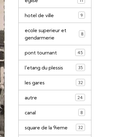
eglise
11
hotel de ville
9
ecole superieur et
8
gendarmerie
pont tournant
45
l'etang du plessis
35
les gares
32
autre
24
canal
8
square de la 9ieme
32