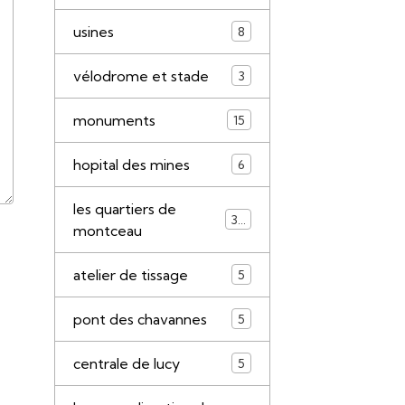
usines
8
vélodrome et stade
3
monuments
15
hopital des mines
6
les quartiers de
34
montceau
atelier de tissage
5
pont des chavannes
5
centrale de lucy
5