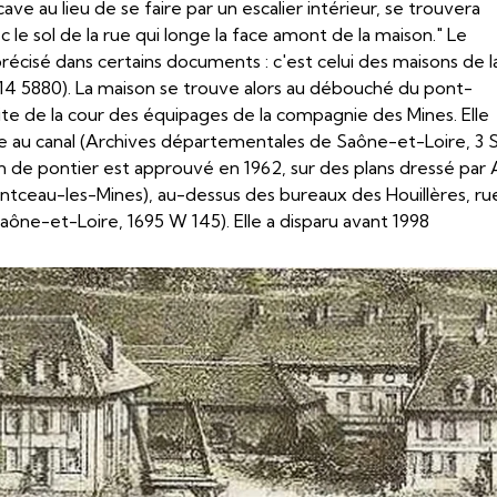
cave au lieu de se faire par un escalier intérieur, se trouvera
 le sol de la rue qui longe la face amont de la maison." Le
récisé dans certains documents : c'est celui des maisons de l
 F14 5880). La maison se trouve alors au débouché du pont-
roite de la cour des équipages de la compagnie des Mines. Elle
ire au canal (Archives départementales de Saône-et-Loire, 3 
 de pontier est approuvé en 1962, sur des plans dressé par 
ontceau-les-Mines), au-dessus des bureaux des Houillères, ru
ône-et-Loire, 1695 W 145). Elle a disparu avant 1998