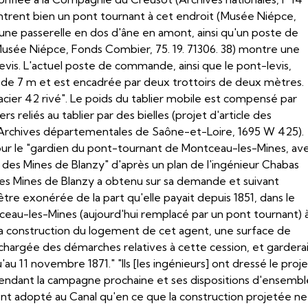
ntrent bien un pont tournant à cet endroit (Musée Niépce,
 une passerelle en dos d'âne en amont, ainsi qu'un poste de
usée Niépce, Fonds Combier, 75. 19. 71306. 38) montre une
vis. L'actuel poste de commande, ainsi que le pont-levis,
 de 7 m et est encadrée par deux trottoirs de deux mètres.
"acier 42 rivé". Le poids du tablier mobile est compensé par
s reliés au tablier par des bielles (projet d'article des
 Archives départementales de Saône-et-Loire, 1695 W 425).
our le "gardien du pont-tournant de Montceau-les-Mines, av
 des Mines de Blanzy" d'après un plan de l'ingénieur Chabas
 des Mines de Blanzy a obtenu sur sa demande et suivant
'être exonérée de la part qu'elle payait depuis 1851, dans le
tceau-les-Mines (aujourd'hui remplacé par un pont tournant) 
our la construction du logement de cet agent, une surface de
t chargée des démarches relatives à cette cession, et gardera
au 11 novembre 1871." "Ils [les ingénieurs] ont dressé le proj
pendant la campagne prochaine et ses dispositions d'ensembl
nt adopté au Canal qu'en ce que la construction projetée ne