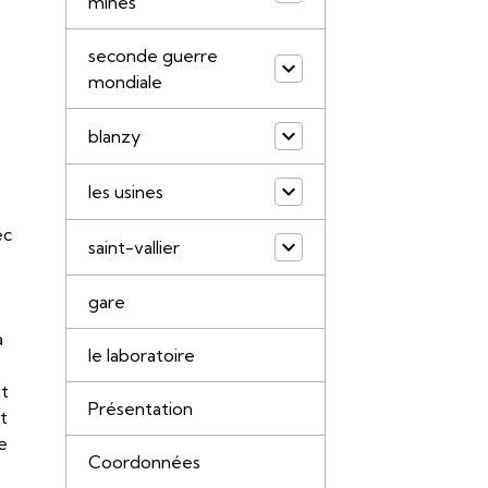
mines
seconde guerre
mondiale
blanzy
les usines
ec
saint-vallier
gare
à
le laboratoire
it
Présentation
et
e
Coordonnées