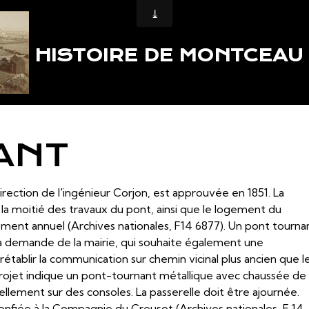
HISTOIRE DE MONTCEAU
ANT
direction de l'ingénieur Corjon, est approuvée en 1851. La
a moitié des travaux du pont, ainsi que le logement du
ement annuel (Archives nationales, F14 6877). Un pont tourna
 la demande de la mairie, qui souhaite également une
établir la communication sur chemin vicinal plus ancien que l
 projet indique un pont-tournant métallique avec chaussée de
llement sur des consoles. La passerelle doit être ajournée.
confiée à la Compagnie du Creusot (Archives nationales, F 14