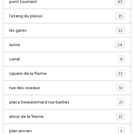
pont tournant
45
l'etang du plessis
35
les gares
32
autre
24
canal
8
square de la 9ieme
32
rue des oiseaux
10
place beaubernard rue barbes
21
eluse de la 9ieme
22
plan ancien
5