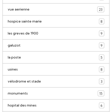
vue aerienne
23
hospice sainte marie
8
les greves de 1900
9
galuzot
9
la poste
5
usines
8
vélodrome et stade
3
monuments
15
hopital des mines
6