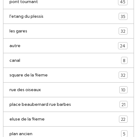
pont tournant
45
l'etang du plessis
35
les gares
32
autre
24
canal
8
square de la 9ieme
32
rue des oiseaux
10
place beaubernard rue barbes
21
eluse de la 9ieme
22
plan ancien
5