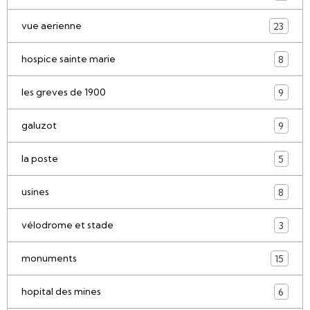
vue aerienne
23
hospice sainte marie
8
les greves de 1900
9
galuzot
9
la poste
5
usines
8
vélodrome et stade
3
monuments
15
hopital des mines
6