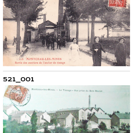
521_001