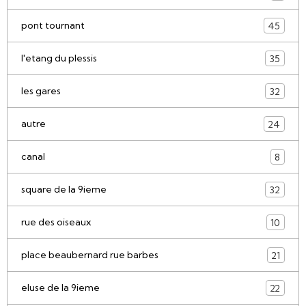
pont tournant
45
l'etang du plessis
35
les gares
32
autre
24
canal
8
square de la 9ieme
32
rue des oiseaux
10
place beaubernard rue barbes
21
eluse de la 9ieme
22