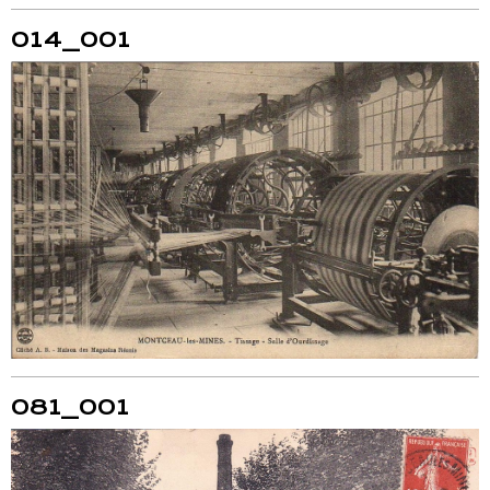
014_001
081_001