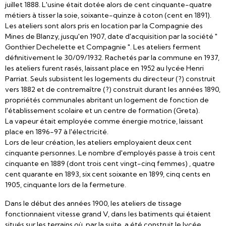
juillet 1888. L'usine était dotée alors de cent cinquante-quatre
métiers à tisser la soie, soixante-quinze à coton (cent en 1891).
Les ateliers sont alors pris en location par la Compagnie des
Mines de Blanzy, jusqu'en 1907, date d'acquisition par la société "
Gonthier Dechelette et Compagnie ". Les ateliers ferment
définitivement le 30/09/1932. Rachetés par la commune en 1937,
les ateliers furent rasés, laissant place en 1952 au lycée Henri
Parriat. Seuls subsistent les logements du directeur (?) construit
vers 1882 et de contremaître (?) construit durant les années 1890,
propriétés communales abritant un logement de fonction de
l'établissement scolaire et un centre de formation (Greta).
La vapeur était employée comme énergie motrice, laissant
place en 1896-97 à l'électricité.
Lors de leur création, les ateliers employaient deux cent
cinquante personnes. Le nombre d'employés passe à trois cent
cinquante en 1889 (dont trois cent vingt-cinq femmes) , quatre
cent quarante en 1893, six cent soixante en 1899, cinq cents en
1905, cinquante lors de la fermeture.
Dans le début des années 1900, les ateliers de tissage
fonctionnaient vitesse grand V, dans les batiments qui étaient
situés sur les terrains où, par la suite, a été construit le lycée