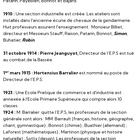
Patarin, Payebien, Bonnot et Bajard.
1910 :
Une section industrielle est créée. Les ateliers sont
installés dans l'ancienne écurie de chevaux de la gendarmerie.
Huit professeurs assurent l'enseignement : Monsieur Billiet,
directeur et Messieurs Stauff, Raison, Patarin, Bonnot,
Simon
,
Buhatier,
Robin
.
31 octobre 1914 : Pierre Jeanguyot,
Directeur de l’E.P.S est tué
au combat de la Bassée.
er
1
mars 1915 : Hortensius Barralier
est nommé au poste de
Directeur de l’E.P.S.
1923 :
Une Ecole Pratique de commerce et d'industrie est
annexée à l'Ecole Primaire Supérieure qui compte alors 10
classes.
1924 :
M. Barralier quitte l’E.P.S, les professeurs de la section
générale sont alors : MM. Barrault (français, histoire, géographie,
chant, gymnastique) ; Bonnot (chimie) ; Buathier (allemand) ;
Laforest (mathématiques) ; Martinon (physique et histoire
naturelle) ; Sotty (dessin). Les professeurs de la section