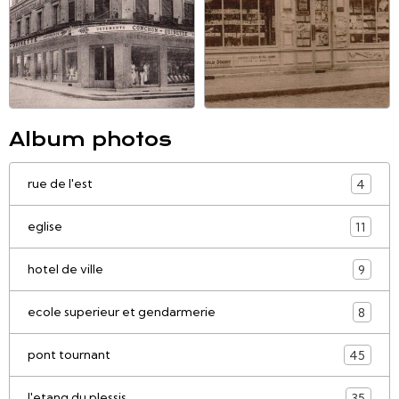
Album photos
rue de l'est
4
eglise
11
hotel de ville
9
ecole superieur et gendarmerie
8
pont tournant
45
l'etang du plessis
35