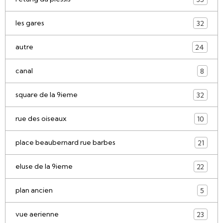
les gares
32
autre
24
canal
8
square de la 9ieme
32
rue des oiseaux
10
place beaubernard rue barbes
21
eluse de la 9ieme
22
plan ancien
5
vue aerienne
23