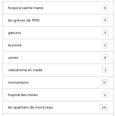
hospice sainte marie
8
les greves de 1900
9
galuzot
9
la poste
5
usines
8
vélodrome et stade
3
monuments
15
hopital des mines
6
les quartiers de montceau
34