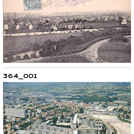
364_001