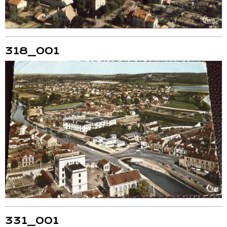
318_001
331_001