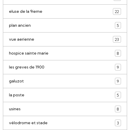
eluse de la 9ieme
22
plan ancien
5
vue aerienne
23
hospice sainte marie
8
les greves de 1900
9
galuzot
9
la poste
5
usines
8
vélodrome et stade
3