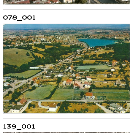
078_001
139_001