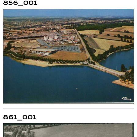
856_001
861_001