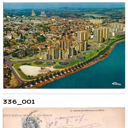
336_001