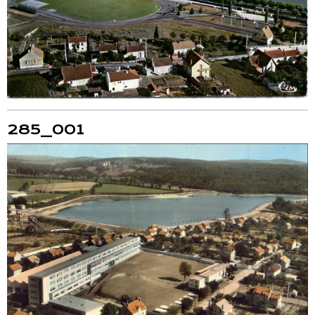
285_001