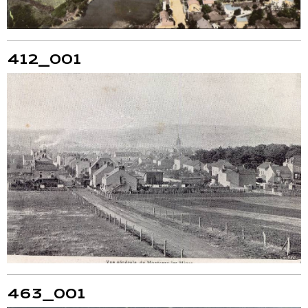
412_001
463_001