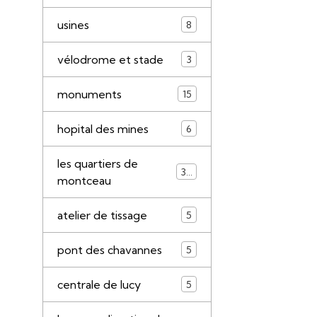
usines
8
vélodrome et stade
3
monuments
15
hopital des mines
6
les quartiers de
34
montceau
atelier de tissage
5
pont des chavannes
5
centrale de lucy
5