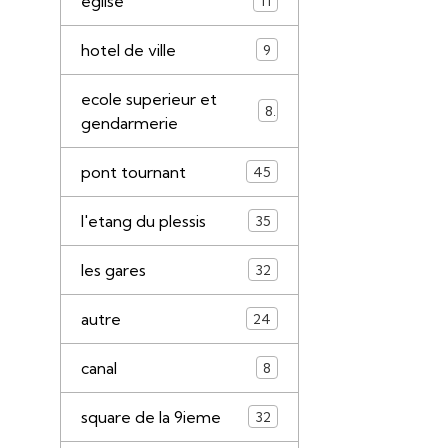
eglise
11
hotel de ville
9
ecole superieur et
8
gendarmerie
pont tournant
45
l'etang du plessis
35
les gares
32
autre
24
canal
8
square de la 9ieme
32