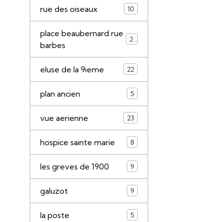
rue des oiseaux
10
place beaubernard rue
21
barbes
eluse de la 9ieme
22
plan ancien
5
vue aerienne
23
hospice sainte marie
8
les greves de 1900
9
galuzot
9
la poste
5