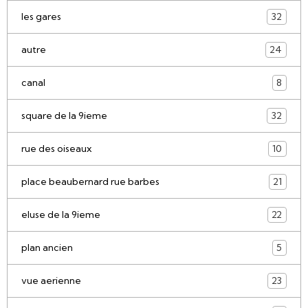
les gares
32
autre
24
canal
8
square de la 9ieme
32
rue des oiseaux
10
place beaubernard rue barbes
21
eluse de la 9ieme
22
plan ancien
5
vue aerienne
23