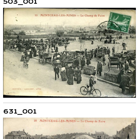
503_001
631_001