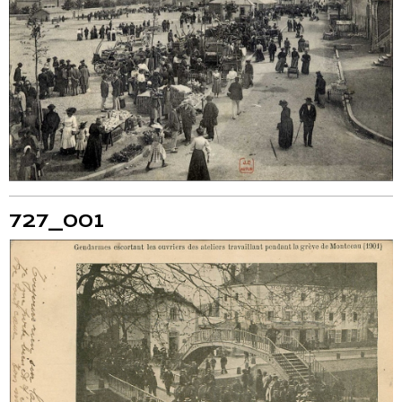
727_001