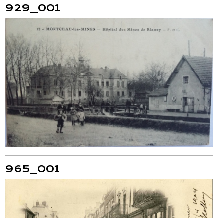
929_001
965_001