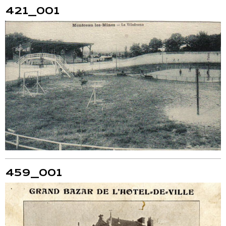
421_001
459_001