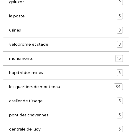
galuzot
9
la poste
5
usines
8
vélodrome et stade
3
monuments
15
hopital des mines
6
les quartiers de montceau
34
atelier de tissage
5
pont des chavannes
5
centrale de lucy
5