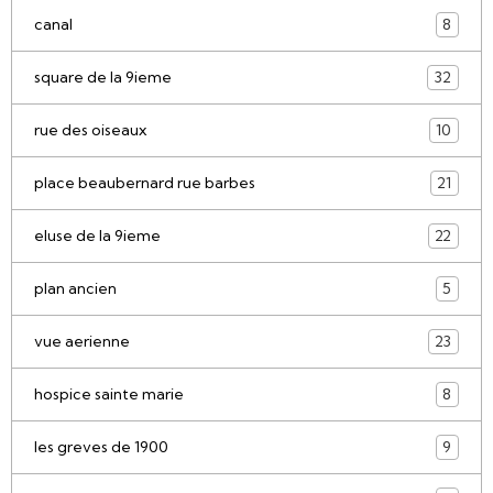
canal
8
square de la 9ieme
32
rue des oiseaux
10
place beaubernard rue barbes
21
eluse de la 9ieme
22
plan ancien
5
vue aerienne
23
hospice sainte marie
8
les greves de 1900
9