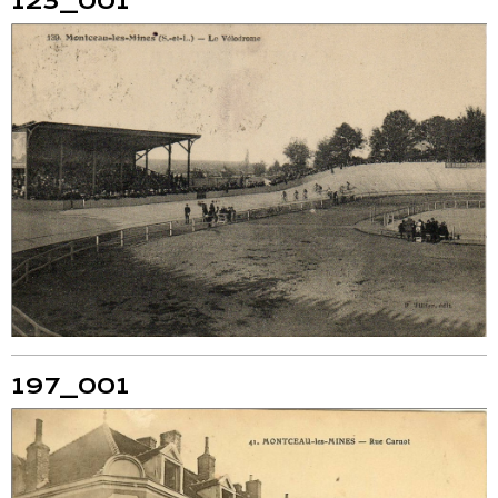
123_001
197_001