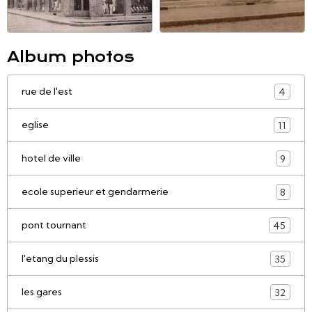
Album photos
rue de l'est
4
eglise
11
hotel de ville
9
ecole superieur et gendarmerie
8
pont tournant
45
l'etang du plessis
35
les gares
32