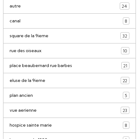
autre
24
canal
8
square de la 9ieme
32
rue des oiseaux
10
place beaubernard rue barbes
21
eluse de la 9ieme
22
plan ancien
5
vue aerienne
23
hospice sainte marie
8