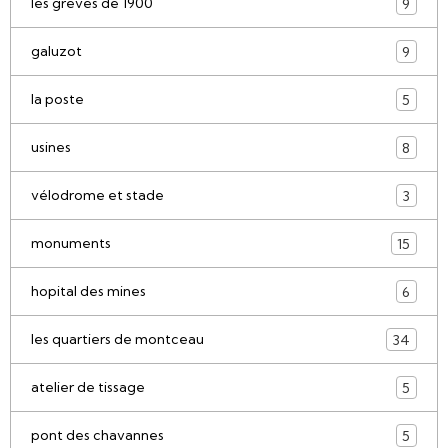
les greves de 1900
9
galuzot
9
la poste
5
usines
8
vélodrome et stade
3
monuments
15
hopital des mines
6
les quartiers de montceau
34
atelier de tissage
5
pont des chavannes
5