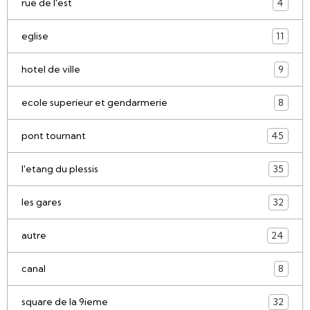
rue de l'est
4
eglise
11
hotel de ville
9
ecole superieur et gendarmerie
8
pont tournant
45
l'etang du plessis
35
les gares
32
autre
24
canal
8
square de la 9ieme
32