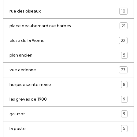
rue des oiseaux
10
place beaubernard rue barbes
21
eluse de la 9ieme
22
plan ancien
5
vue aerienne
23
hospice sainte marie
8
les greves de 1900
9
galuzot
9
la poste
5