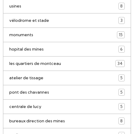
usines
8
vélodrome et stade
3
monuments
15
hopital des mines
6
les quartiers de montceau
34
atelier de tissage
5
pont des chavannes
5
centrale de lucy
5
bureaux direction des mines
8