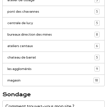
5
pont des chavannes
5
centrale de lucy
5
bureaux direction des mines
8
ateliers centaux
6
chateau de barrat
5
les agglomérés
9
magasin
18
Sondage
Comment trouvez-vous mon site ?