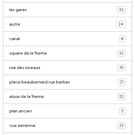
les gares
32
autre
24
canal
8
square de la 9ieme
32
rue des oiseaux
10
place beaubernard rue barbes
21
eluse de la 9ieme
22
plan ancien
5
vue aerienne
23