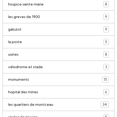
hospice sainte marie
8
les greves de 1900
9
galuzot
9
la poste
5
usines
8
vélodrome et stade
3
monuments
15
hopital des mines
6
les quartiers de montceau
34
atelier de tissage