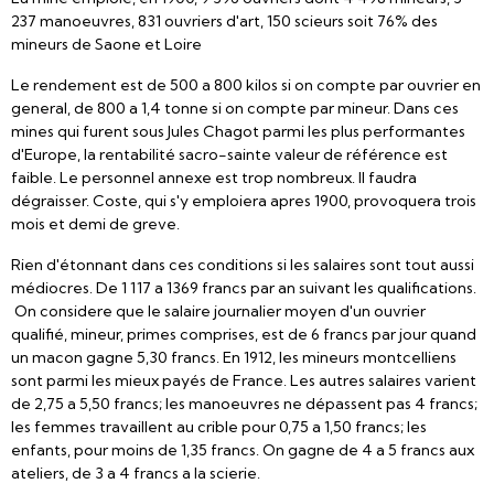
237 manoeuvres, 831 ouvriers d'art, 150 scieurs soit 76% des
mineurs de Saone et Loire
Le rendement est de 500 a 800 kilos si on compte par ouvrier en
general, de 800 a 1,4 tonne si on compte par mineur. Dans ces
mines qui furent sous Jules Chagot parmi les plus performantes
d'Europe, la rentabilité sacro-sainte valeur de référence est
faible. Le personnel annexe est trop nombreux. Il faudra
dégraisser. Coste, qui s'y emploiera apres 1900, provoquera trois
mois et demi de greve.
Rien d'étonnant dans ces conditions si les salaires sont tout aussi
médiocres. De 1 117 a 1369 francs par an suivant les qualifications.
On considere que le salaire journalier moyen d'un ouvrier
qualifié, mineur, primes comprises, est de 6 francs par jour quand
un macon gagne 5,30 francs. En 1912, les mineurs montcelliens
sont parmi les mieux payés de France. Les autres salaires varient
de 2,75 a 5,50 francs; les manoeuvres ne dépassent pas 4 francs;
les femmes travaillent au crible pour 0,75 a 1,50 francs; les
enfants, pour moins de 1,35 francs. On gagne de 4 a 5 francs aux
ateliers, de 3 a 4 francs a la scierie.