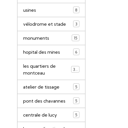
usines
8
vélodrome et stade
3
monuments
15
hopital des mines
6
les quartiers de
34
montceau
atelier de tissage
5
pont des chavannes
5
centrale de lucy
5