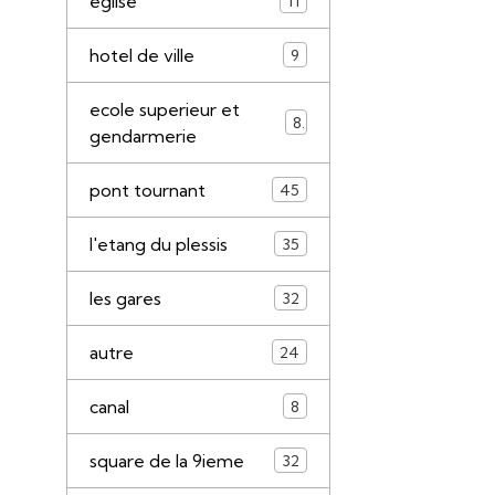
eglise
11
hotel de ville
9
ecole superieur et
8
gendarmerie
pont tournant
45
l'etang du plessis
35
les gares
32
autre
24
canal
8
square de la 9ieme
32