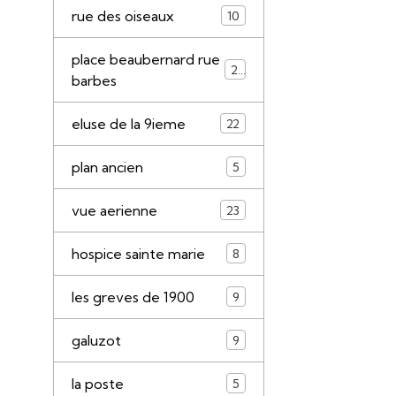
rue des oiseaux
10
place beaubernard rue
21
barbes
eluse de la 9ieme
22
plan ancien
5
vue aerienne
23
hospice sainte marie
8
les greves de 1900
9
galuzot
9
la poste
5