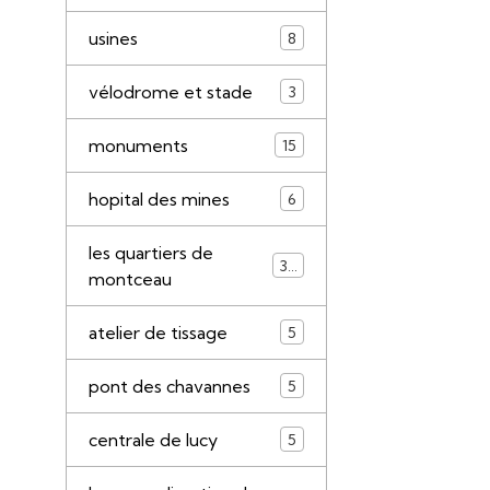
usines
8
vélodrome et stade
3
monuments
15
hopital des mines
6
les quartiers de
34
montceau
atelier de tissage
5
pont des chavannes
5
centrale de lucy
5