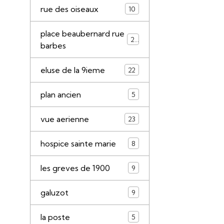
rue des oiseaux
10
place beaubernard rue
21
barbes
eluse de la 9ieme
22
plan ancien
5
vue aerienne
23
hospice sainte marie
8
les greves de 1900
9
galuzot
9
la poste
5