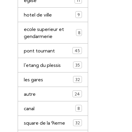
eglise
11
hotel de ville
9
ecole superieur et
8
gendarmerie
pont tournant
45
l'etang du plessis
35
les gares
32
autre
24
canal
8
square de la 9ieme
32