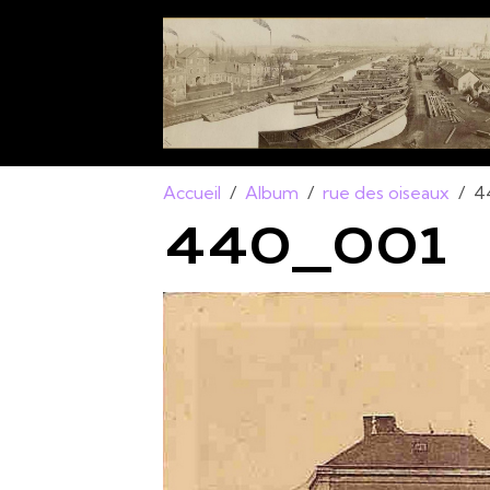
Accueil
Album
rue des oiseaux
4
440_001