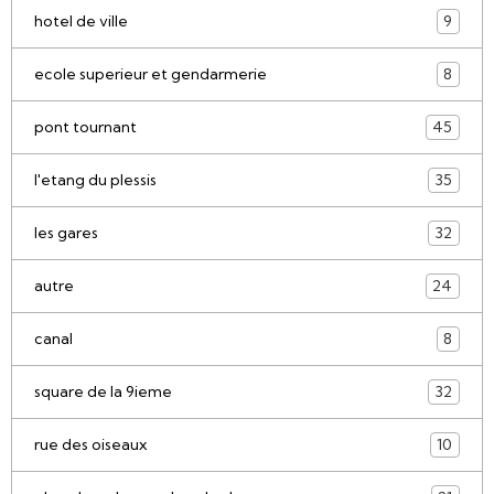
hotel de ville
9
ecole superieur et gendarmerie
8
pont tournant
45
l'etang du plessis
35
les gares
32
autre
24
canal
8
square de la 9ieme
32
rue des oiseaux
10