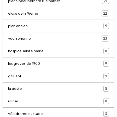
place beaubernard rue barbes
21
eluse de la 9ieme
22
plan ancien
5
vue aerienne
23
hospice sainte marie
8
les greves de 1900
9
galuzot
9
la poste
5
usines
8
vélodrome et stade
3