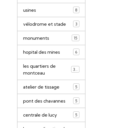
usines
8
vélodrome et stade
3
monuments
15
hopital des mines
6
les quartiers de
34
montceau
atelier de tissage
5
pont des chavannes
5
centrale de lucy
5