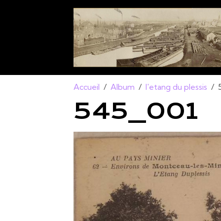
Accueil
Album
l'etang du plessis
545_001