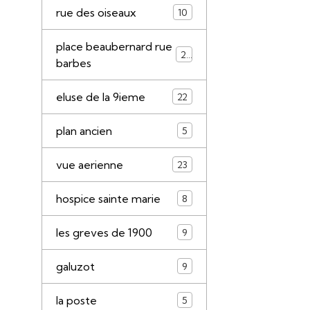
rue des oiseaux
10
place beaubernard rue
21
barbes
eluse de la 9ieme
22
plan ancien
5
vue aerienne
23
hospice sainte marie
8
les greves de 1900
9
galuzot
9
la poste
5