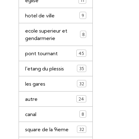
eglise
11
hotel de ville
9
ecole superieur et
8
gendarmerie
pont tournant
45
l'etang du plessis
35
les gares
32
autre
24
canal
8
square de la 9ieme
32