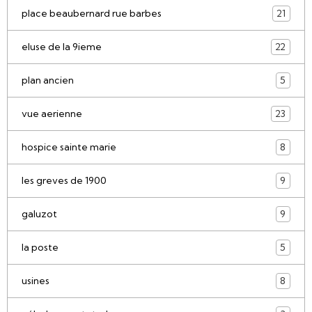
place beaubernard rue barbes
21
eluse de la 9ieme
22
plan ancien
5
vue aerienne
23
hospice sainte marie
8
les greves de 1900
9
galuzot
9
la poste
5
usines
8