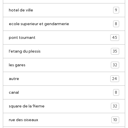
hotel de ville
9
ecole superieur et gendarmerie
8
pont tournant
45
l'etang du plessis
35
les gares
32
autre
24
canal
8
square de la 9ieme
32
rue des oiseaux
10