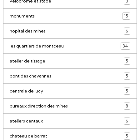
vélodrome et stade
3
monuments
15
hopital des mines
6
les quartiers de montceau
34
atelier de tissage
5
pont des chavannes
5
centrale de lucy
5
bureaux direction des mines
8
ateliers centaux
6
chateau de barrat
5