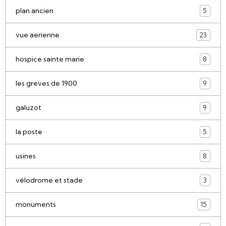
plan ancien
5
vue aerienne
23
hospice sainte marie
8
les greves de 1900
9
galuzot
9
la poste
5
usines
8
vélodrome et stade
3
monuments
15