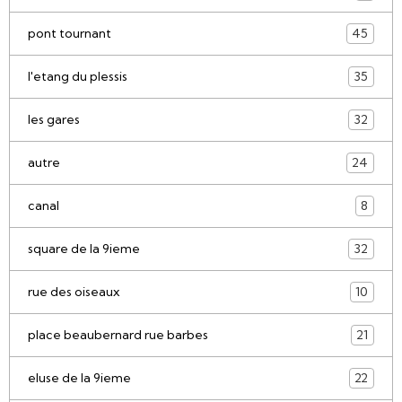
pont tournant
45
l'etang du plessis
35
les gares
32
autre
24
canal
8
square de la 9ieme
32
rue des oiseaux
10
place beaubernard rue barbes
21
eluse de la 9ieme
22