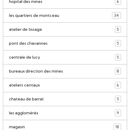
hopital des mines
6
les quartiers de montceau
34
atelier de tissage
5
pont des chavannes
5
centrale de lucy
5
bureaux direction des mines
8
ateliers centaux
6
chateau de barrat
5
les agglomérés
9
magasin
18